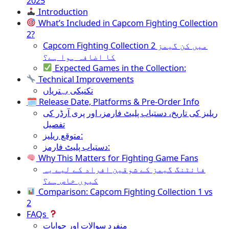
2025
Introduction
What’s Included in Capcom Fighting Collection
2?
Capcom Fighting Collection 2 میں کن گیمز
کا اضافہ ہوا ہے؟
Expected Games in the Collection:
Technical Improvements
تکنیکی بہتریاں
🗓 Release Date, Platforms & Pre-Order Info
ریلیز کی تاریخ، دستیاب پلیٹ فارمز، اور پری آرڈر کی
تفصیل
متوقع ریلیز:
دستیاب پلیٹ فارمز:
Why This Matters for Fighting Game Fans
فائٹنگ گیمز کے شوقین افراد کے لیے یہ
کیوں خاص ہے؟
Comparison: Capcom Fighting Collection 1 vs
2
FAQs
منفرد سوالات اور جوابات