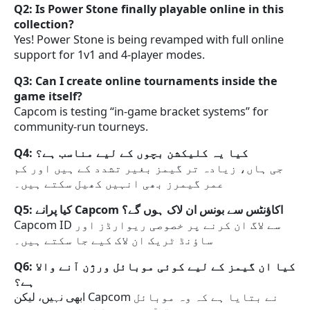
Q2: Is Power Stone finally playable online in this
collection?
Yes! Power Stone is being revamped with full online
support for 1v1 and 4-player modes.
Q3: Can I create online tournaments inside the
game itself?
Capcom is testing “in-game bracket systems” for
community-run tourneys.
Q4: کیا یہ کلیکشن بچوں کے لیے مناسب ہے؟
جی ہاں، زیادہ تر گیمز بغیر تشدد کے ہیں اور کم
عمر گیمرز بھی انہیں کھیل سکتے ہیں۔
Q5: کیا پرانے Capcom اکاؤنٹس سے بونس ان لاک ہوں گے؟
Capcom ID سے لاگ ان کرنے پر خصوصی ریوارڈز اور
ساؤنڈ ٹریک ان لاک کیے جا سکتے ہیں۔
Q6: کیا ان گیمز کے لیے کوئی موبائل ورژن آنے والا
ہے؟
ابھی نہیں، لیکن Capcom نے بتایا ہے کہ وہ موبائل