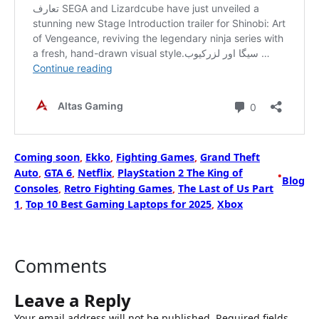
Coming soon
, 
Ekko
, 
Fighting Games
, 
Grand Theft
Auto
, 
GTA 6
, 
Netflix
, 
PlayStation 2 The King of
•
Blog
Consoles
, 
Retro Fighting Games
, 
The Last of Us Part
1
, 
Top 10 Best Gaming Laptops for 2025
, 
Xbox
Comments
Leave a Reply
Your email address will not be published.
Required fields