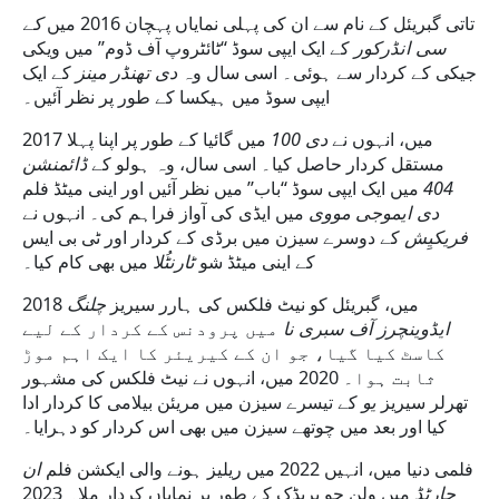
تاتی گبریئل کے نام سے ان کی پہلی نمایاں پہچان 2016 میں
کے
سی انڈرکور
کے ایک ایپی سوڈ “ٹائٹروپ آف ڈوم” میں ویکی
جیکی کے کردار سے ہوئی۔ اسی سال وہ
دی تھنڈر مینز
کے ایک
ایپی سوڈ میں ہیکسا کے طور پر نظر آئیں۔
2017 میں، انہوں نے
دی 100
میں گائیا کے طور پر اپنا پہلا
مستقل کردار حاصل کیا۔ اسی سال، وہ ہولو کے
ڈائمنشن
میں ایک ایپی سوڈ “باب” میں نظر آئیں اور اینی میٹڈ فلم
404
دی ایموجی مووی
میں ایڈی کی آواز فراہم کی۔ انہوں نے
فریکیِش
کے دوسرے سیزن میں برڈی کے کردار اور ٹی بی ایس
کے اینی میٹڈ شو
ٹارنٹُلا
میں بھی کام کیا۔
2018 میں، گبریئل کو نیٹ فلکس کی ہارر سیریز
چلنگ
ایڈوینچرز آف سبری نا
میں پرودنس کے کردار کے لیے
کاسٹ کیا گیا، جو ان کے کیریئر کا ایک اہم موڑ
ثابت ہوا۔ 2020 میں، انہوں نے نیٹ فلکس کی مشہور
تھرلر سیریز
یو
کے تیسرے سیزن میں مریئن بیلامی کا کردار ادا
کیا اور بعد میں چوتھے سیزن میں بھی اس کردار کو دہرایا۔
فلمی دنیا میں، انہیں 2022 میں ریلیز ہونے والی ایکشن فلم
ان
چارٹڈ
میں ولن جو بریڈک کے طور پر نمایاں کردار ملا۔ 2023