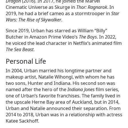
Dragon
(2016). In 2017, he joined the Marvel
Cinematic Universe as Skurge in
Thor: Ragnarok
. In
2019, he had a brief cameo as a stormtrooper in
Star
Wars: The Rise of Skywalker
.
Since 2019, Urban has starred as William “Billy”
Butcher in Amazon Prime Video’s
The Boys
. In 2022,
he voiced the lead character in Netflix’s animated film
The Sea Beast
.
Personal Life
In 2004, Urban married his longtime partner and
makeup artist, Natalie Wihongi, with whom he has
two sons, Hunter and Indiana. His second son was
named after the hero of the
Indiana Jones
film series,
one of Urban’s favorite franchises. The family lived in
the upscale Herne Bay area of Auckland, but in 2014,
Urban and Natalie announced their separation. From
2014 to 2018, Urban was in a relationship with actress
Katee Sackhoff.