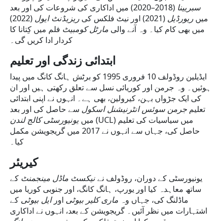
سبریینا
(2018–2020) میں اداکاری کی شروعات کی اور بعد
(2022)
ریزیڈنٹ ایول
(2021) اور نیٹ فلکس کی
ریورڈیل
میں
میں بھی کام کیا۔ وہ آنے والی
مارٹل کومبیٹ
فلم میں کِتانا کا
کردار ادا کریں گی۔
ابتدائی
زندگی
اور
تعلیم
ایڈیلین روڈولف 10 فروری 1995 کو برٹش ہانگ کانگ میں پیدا
ہوئیں۔ وہ جرمن اور کوریائی نسل سے تعلق رکھتی ہیں اور ان
کی ایک جڑواں بہن، کیرولین، بھی ہے۔ انہوں نے اپنی ابتدائی
تعلیم
جرمن سوئس انٹرنیشنل اسکول
سے حاصل کی اور بعد
(UCL) میں سیاسیات کی تعلیم
میں
یونیورسٹی کالج لندن
حاصل کی، جہاں سے انہوں نے 2017 میں گریجویشن مکمل
کیا۔
کیریئر
یونیورسٹی کے دوران، روڈولف نے
نیکسٹ ماڈل مینجمنٹ
کے
ساتھ معاہدہ کیا اور یورپ، ہانگ کانگ، اور جنوبی کوریا میں
ماڈلنگ کی، جہاں وہ
ماری کلیر بیوٹی
اور
ایل بیوٹی
کے
اشتہارات میں نظر آئیں۔ گریجویشن کے بعد، انہوں نے اداکاری