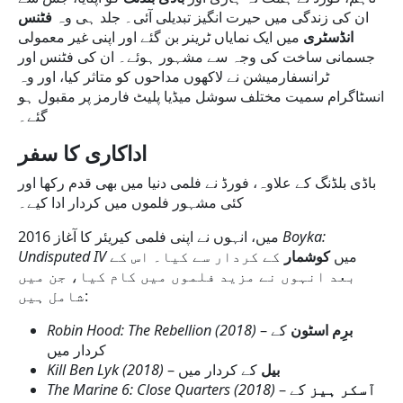
ان کی زندگی میں حیرت انگیز تبدیلی آئی۔ جلد ہی وہ
فٹنس
انڈسٹری
میں ایک نمایاں ٹرینر بن گئے اور اپنی غیر معمولی
جسمانی ساخت کی وجہ سے مشہور ہوئے۔ ان کی فٹنس اور
ٹرانسفارمیشن نے لاکھوں مداحوں کو متاثر کیا، اور وہ
انسٹاگرام سمیت مختلف سوشل میڈیا پلیٹ فارمز پر مقبول ہو
گئے۔
اداکاری
کا
سفر
باڈی بلڈنگ کے علاوہ، فورڈ نے فلمی دنیا میں بھی قدم رکھا اور
کئی مشہور فلموں میں کردار ادا کیے۔
2016 میں، انہوں نے اپنی فلمی کیریئر کا آغاز
Boyka:
Undisputed IV
کے کردار سے کیا۔ اس کے
کوشمار
میں
بعد انہوں نے مزید فلموں میں کام کیا، جن میں
شامل ہیں:
Robin Hood: The Rebellion (2018)
–
کے
برِم اسٹون
کردار میں
Kill Ben Lyk (2018)
–
کے کردار میں
بیل
The Marine 6: Close Quarters (2018)
–
کے
آسکر ہیز