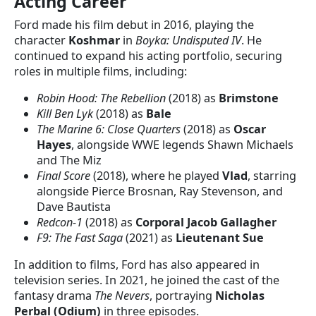
Acting Career
Ford made his film debut in 2016, playing the
character
Koshmar
in
Boyka: Undisputed IV
. He
continued to expand his acting portfolio, securing
roles in multiple films, including:
Robin Hood: The Rebellion
(2018) as
Brimstone
Kill Ben Lyk
(2018) as
Bale
The Marine 6: Close Quarters
(2018) as
Oscar
Hayes
, alongside WWE legends Shawn Michaels
and The Miz
Final Score
(2018), where he played
Vlad
, starring
alongside Pierce Brosnan, Ray Stevenson, and
Dave Bautista
Redcon-1
(2018) as
Corporal Jacob Gallagher
F9: The Fast Saga
(2021) as
Lieutenant Sue
In addition to films, Ford has also appeared in
television series. In 2021, he joined the cast of the
fantasy drama
The Nevers
, portraying
Nicholas
Perbal (Odium)
in three episodes.