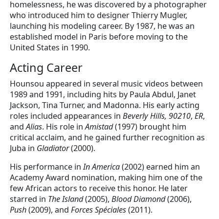
homelessness, he was discovered by a photographer
who introduced him to designer Thierry Mugler,
launching his modeling career. By 1987, he was an
established model in Paris before moving to the
United States in 1990.
Acting Career
Hounsou appeared in several music videos between
1989 and 1991, including hits by Paula Abdul, Janet
Jackson, Tina Turner, and Madonna. His early acting
roles included appearances in
Beverly Hills, 90210
,
ER
,
and
Alias
. His role in
Amistad
(1997) brought him
critical acclaim, and he gained further recognition as
Juba in
Gladiator
(2000).
His performance in
In America
(2002) earned him an
Academy Award nomination, making him one of the
few African actors to receive this honor. He later
starred in
The Island
(2005),
Blood Diamond
(2006),
Push
(2009), and
Forces Spéciales
(2011).