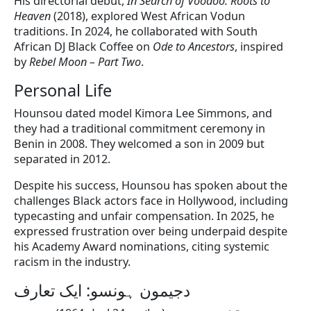
His directorial debut,
In Search of Voodoo: Roots to
Heaven
(2018), explored West African Vodun
traditions. In 2024, he collaborated with South
African DJ Black Coffee on
Ode to Ancestors
, inspired
by
Rebel Moon – Part Two
.
Personal Life
Hounsou dated model Kimora Lee Simmons, and
they had a traditional commitment ceremony in
Benin in 2008. They welcomed a son in 2009 but
separated in 2012.
Despite his success, Hounsou has spoken about the
challenges Black actors face in Hollywood, including
typecasting and unfair compensation. In 2025, he
expressed frustration over being underpaid despite
his Academy Award nominations, citing systemic
racism in the industry.
دجیمون ہونسو: ایک تعارف