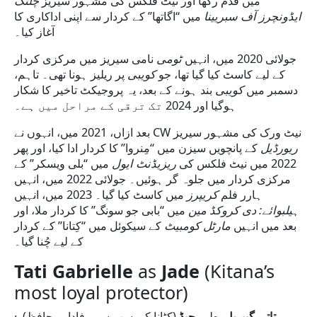
میں قدم رکھا اور نیٹ فلکس کی مشہور سیریز
چلنگ
ایڈونچرز آف سبریینا
میں “اگاتھا” کے کردار سے اپنی اداکاری کا
آغاز کیا۔
جولائی 2020 میں، انہیں
ٹومی
نامی سیریز میں مرکزی کردار
کے لیے کاسٹ کیا گیا تھا، جو
کویبی
پر ریلیز ہونا تھی۔ تاہم،
دسمبر میں
کویبی
بند ہونے کے بعد، یہ پروجیکٹ تاخیر کا شکار
ہوگیا اور 2024 تک ترقی کے مراحل میں ہے۔
بعد ازاں، 2021 میں، انہوں نے CW نیٹ ورک کی مشہور سیریز
ریورڈیل
کے پانچویں سیزن میں “مِنروا” کا کردار ادا کیا، اور پھر
2022 میں نیٹ فلکس کی
ریزیڈنٹ ایول
میں “بلی ویسکر” کے
مرکزی کردار میں جلوہ گر ہوئیں۔ جولائی 2022 میں، انہیں
ہارر فلم
کریپرز
میں کاسٹ کیا گیا۔ 2023 میں، انہیں
ہیلبوائے: دی کروکڈ مین
میں “بابی جو سونگ” کا کردار ملا، اور
بعد میں انہیں
مارٹل کومبیٹ
کے سیکوئل میں “کِتانا” کے کردار
کے لیے چُنا گیا۔
Tati Gabrielle
as
Jade
(Kitana’s
most loyal protector)
·
(کٹانا کی سب سے وفادار محافظ)
جیڈ
بطور
تاتی گیبریل