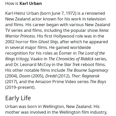
How is
Karl Urban
Karl-Heinz Urban (born June 7, 1972) is a renowned
New Zealand actor known for his work in television
and films. His career began with various New Zealand
TV series and films, including the popular show
Xena:
Warrior Princess
. His first Hollywood role was in the
2002 horror film
Ghost Ship
, after which he appeared
in several major films. He gained worldwide
recognition for his roles as Éomer in
The Lord of the
Rings
trilogy, Vaako in
The Chronicles of Riddick
series,
and Dr. Leonard McCoy in the
Star Trek
reboot films.
His other notable films include
The Bourne Supremacy
(2004),
Doom
(2005),
Dredd
(2012),
Thor: Ragnarok
(2017), and the Amazon Prime Video series
The Boys
(2019–present).
Early Life
Urban was born in Wellington, New Zealand. His
mother was involved in the Wellington film industry,