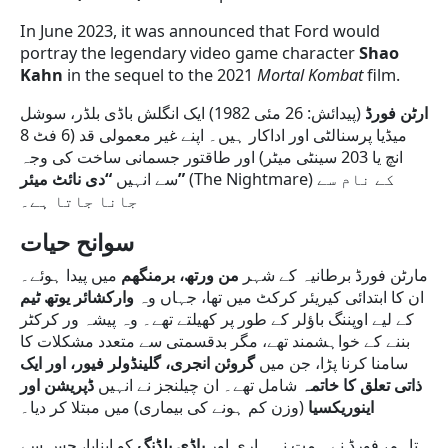
In June 2023, it was announced that Ford would
portray the legendary video game character
Shao
Kahn
in the sequel to the 2021
Mortal Kombat
film.
ارٹن فورڈ
(پیدائش: 26 مئی 1982) ایک انگلش باڈی بلڈر، سوشل
میڈیا پرسنالٹی اور اداکار ہیں۔ اپنے غیر معمولی قد (6 فٹ 8
انچ یا 203 سینٹی میٹر) اور طاقتور جسمانی ساخت کی وجہ
(The Nightmare) کے نام سے
“دی نائٹ میئر”
سے انہیں
جانا جاتا ہے۔
سوانح
حیات
مارٹن فورڈ برطانیہ کے شہر
من ورتھ، برمنگھم
میں پیدا ہوئے۔
ان کا ابتدائی کیریئر کرکٹ میں تھا، جہاں وہ
وارکشائر یوتھ ٹیم
کے لیے اوپننگ باؤلر کے طور پر کھیلتے تھے۔ وہ پیشہ ور کرکٹر
بننے کے خواہشمند تھے، مگر بدقسمتی سے متعدد مشکلات کا
سامنا کرنا پڑا، جن میں
گروئن انجری، گلینڈولر فیور، اور ایک
ذاتی تعلق کا خاتمہ
شامل تھے۔ ان چیلنجز نے انہیں
ڈپریشن اور
اینوریکسیا
(وزن کم ہونے کی بیماری) میں مبتلا کر دیا۔
تاہم، فورڈ نے ہمت نہ ہاری اور
باڈی بلڈنگ
کو اپنایا، جس سے