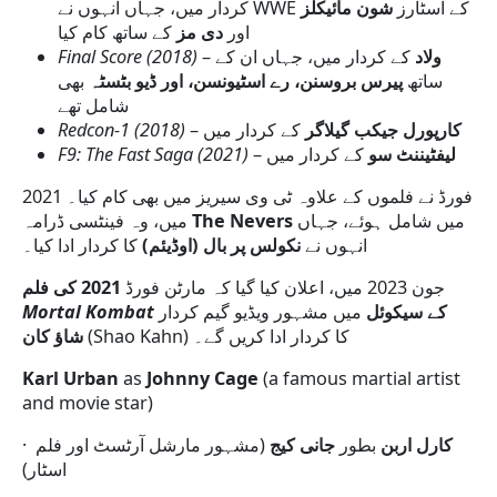
کردار میں، جہاں انہوں نے WWE کے اسٹارز
شون مائیکلز
اور
دی مز
کے ساتھ کام کیا
Final Score (2018)
–
کے کردار میں، جہاں ان کے
ولاد
ساتھ
پیرس بروسنن، رے اسٹیونسن، اور ڈیو بٹسٹہ
بھی
شامل تھے
Redcon-1 (2018)
–
کے کردار میں
کارپورل جیکب گیلاگر
F9: The Fast Saga (2021)
–
کے کردار میں
لیفٹیننٹ سو
فورڈ نے فلموں کے علاوہ ٹی وی سیریز میں بھی کام کیا۔ 2021
میں، وہ فینٹسی ڈرامہ
The Nevers
میں شامل ہوئے، جہاں
انہوں نے
نکولس پر بال (اوڈیئم)
کا کردار ادا کیا۔
جون 2023 میں، اعلان کیا گیا کہ مارٹن فورڈ
2021 کی فلم
Mortal Kombat
میں مشہور ویڈیو گیم کردار
کے سیکوئل
(Shao Kahn) کا کردار ادا کریں گے۔
شاؤ کان
Karl Urban
as
Johnny Cage
(a famous martial artist
and movie star)
·
(مشہور مارشل آرٹسٹ اور فلم
جانی کیج
بطور
کارل اربن
اسٹار)