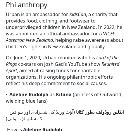
Philanthropy
Urban is an ambassador for
KidsCan
, a charity that
provides food, clothing, and footwear to
underprivileged children in New Zealand. In 2022, he
was appointed an official ambassador for
UNICEF
Aotearoa New Zealand
, helping raise awareness about
children’s rights in New Zealand and globally.
On June 1, 2020, Urban reunited with his
Lord of the
Rings
co-stars on Josh Gad’s YouTube show
Reunited
Apart
, aimed at raising funds for charitable
organizations. His ongoing philanthropic efforts
reflect his deep commitment to social causes.
·
Adeline Rudolph
as
Kitana
(princess of Outworld,
wielding blue fans)
·
(آؤٹ ورلڈ کی شہزادی اور بلو فین
کٹانا
بطور
ایڈلین روڈولف
کے ساتھ لڑنے والی)
How is
Adeline Rudolph