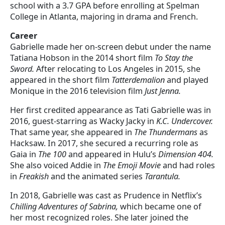
school with a 3.7 GPA before enrolling at Spelman
College in Atlanta, majoring in drama and French.
Career
Gabrielle made her on-screen debut under the name
Tatiana Hobson in the 2014 short film
To Stay the
Sword.
After relocating to Los Angeles in 2015, she
appeared in the short film
Tatterdemalion
and played
Monique in the 2016 television film
Just Jenna.
Her first credited appearance as Tati Gabrielle was in
2016, guest-starring as Wacky Jacky in
K.C. Undercover.
That same year, she appeared in
The Thundermans
as
Hacksaw. In 2017, she secured a recurring role as
Gaia in
The 100
and appeared in Hulu’s
Dimension 404.
She also voiced Addie in
The Emoji Movie
and had roles
in
Freakish
and the animated series
Tarantula.
In 2018, Gabrielle was cast as Prudence in Netflix’s
Chilling Adventures of Sabrina,
which became one of
her most recognized roles. She later joined the