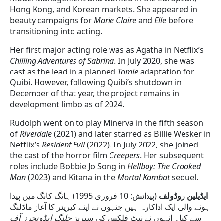
Hong Kong, and Korean markets. She appeared in
beauty campaigns for
Marie Claire
and
Elle
before
transitioning into acting.
Her first major acting role was as Agatha in Netflix’s
Chilling Adventures of Sabrina
. In July 2020, she was
cast as the lead in a planned
Tomie
adaptation for
Quibi. However, following Quibi’s shutdown in
December of that year, the project remains in
development limbo as of 2024.
Rudolph went on to play Minerva in the fifth season
of
Riverdale
(2021) and later starred as Billie Wesker in
Netflix’s
Resident Evil
(2022). In July 2022, she joined
the cast of the horror film
Creepers
. Her subsequent
roles include Bobbie Jo Song in
Hellboy: The Crooked
Man
(2023) and Kitana in the
Mortal Kombat
sequel.
ایڈیلین روڈولف
(پیدائش: 10 فروری 1995) ہانگ کانگ میں پیدا
ہونے والی ایک اداکارہ ہیں جنہوں نے اپنے کیریئر کا آغاز ماڈلنگ
سے کیا۔ انہوں نے نیٹ فلکس کی سیریز
چلنگ ایڈونچرز آف