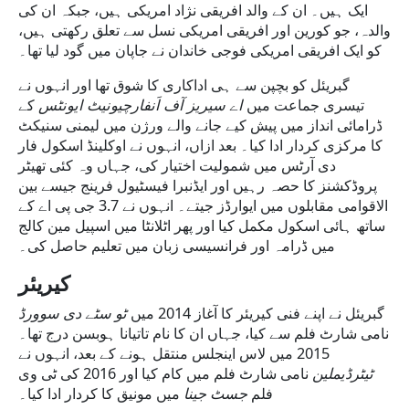
ایک ہیں۔ ان کے والد افریقی نژاد امریکی ہیں، جبکہ ان کی
والدہ، جو کورین اور افریقی امریکی نسل سے تعلق رکھتی ہیں،
کو ایک افریقی امریکی فوجی خاندان نے جاپان میں گود لیا تھا۔
گبریئل کو بچپن سے ہی اداکاری کا شوق تھا اور انہوں نے
تیسری جماعت میں
اے سیریز آف اَنفارچیونیٹ ایونٹس
کے
ڈرامائی انداز میں پیش کیے جانے والے ورژن میں لیمنی سنیکٹ
کا مرکزی کردار ادا کیا۔ بعد ازاں، انہوں نے اوکلینڈ اسکول فار
دی آرٹس میں شمولیت اختیار کی، جہاں وہ کئی تھیٹر
پروڈکشنز کا حصہ رہیں اور ایڈنبرا فیسٹیول فرینج جیسے بین
الاقوامی مقابلوں میں ایوارڈز جیتے۔ انہوں نے 3.7 جی پی اے کے
ساتھ ہائی اسکول مکمل کیا اور پھر اٹلانٹا میں اسپیل مین کالج
میں ڈرامہ اور فرانسیسی زبان میں تعلیم حاصل کی۔
کیریئر
گبریئل نے اپنے فنی کیریئر کا آغاز 2014 میں
ٹو سٹے دی سوورڈ
نامی شارٹ فلم سے کیا، جہاں ان کا نام تاتیانا ہوبسن درج تھا۔
2015 میں لاس اینجلس منتقل ہونے کے بعد، انہوں نے
ٹیٹرڈیملین
نامی شارٹ فلم میں کام کیا اور 2016 کی ٹی وی
فلم
جسٹ جینا
میں مونیق کا کردار ادا کیا۔