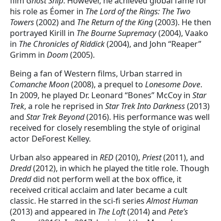
film
Ghost Ship
. However, he achieved global fame for
his role as Éomer in
The Lord of the Rings: The Two
Towers
(2002) and
The Return of the King
(2003). He then
portrayed Kirill in
The Bourne Supremacy
(2004), Vaako
in
The Chronicles of Riddick
(2004), and John “Reaper”
Grimm in
Doom
(2005).
Being a fan of Western films, Urban starred in
Comanche Moon
(2008), a prequel to
Lonesome Dove
.
In 2009, he played Dr. Leonard “Bones” McCoy in
Star
Trek
, a role he reprised in
Star Trek Into Darkness
(2013)
and
Star Trek Beyond
(2016). His performance was well
received for closely resembling the style of original
actor DeForest Kelley.
Urban also appeared in
RED
(2010),
Priest
(2011), and
Dredd
(2012), in which he played the title role. Though
Dredd
did not perform well at the box office, it
received critical acclaim and later became a cult
classic. He starred in the sci-fi series
Almost Human
(2013) and appeared in
The Loft
(2014) and
Pete’s