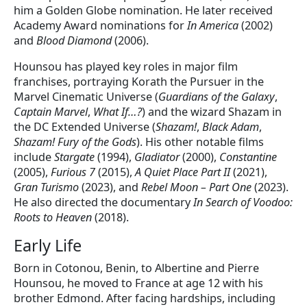
him a Golden Globe nomination. He later received
Academy Award nominations for
In America
(2002)
and
Blood Diamond
(2006).
Hounsou has played key roles in major film
franchises, portraying Korath the Pursuer in the
Marvel Cinematic Universe (
Guardians of the Galaxy
,
Captain Marvel
,
What If…?
) and the wizard Shazam in
the DC Extended Universe (
Shazam!
,
Black Adam
,
Shazam! Fury of the Gods
). His other notable films
include
Stargate
(1994),
Gladiator
(2000),
Constantine
(2005),
Furious 7
(2015),
A Quiet Place Part II
(2021),
Gran Turismo
(2023), and
Rebel Moon – Part One
(2023).
He also directed the documentary
In Search of Voodoo:
Roots to Heaven
(2018).
Early Life
Born in Cotonou, Benin, to Albertine and Pierre
Hounsou, he moved to France at age 12 with his
brother Edmond. After facing hardships, including