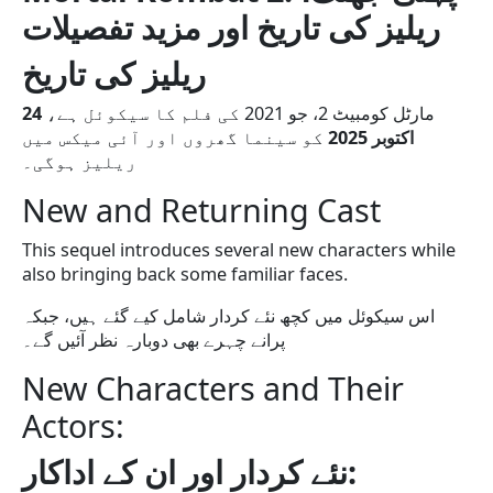
ریلیز کی تاریخ اور مزید تفصیلات
ریلیز کی تاریخ
24
مارٹل کومبیٹ 2، جو 2021 کی فلم کا سیکوئل ہے،
اکتوبر 2025
کو سینما گھروں اور آئی میکس میں
ریلیز ہوگی۔
New and Returning Cast
This sequel introduces several new characters while
also bringing back some familiar faces.
اس سیکوئل میں کچھ نئے کردار شامل کیے گئے ہیں، جبکہ
پرانے چہرے بھی دوبارہ نظر آئیں گے۔
New Characters and Their
Actors:
نئے کردار اور ان کے اداکار: