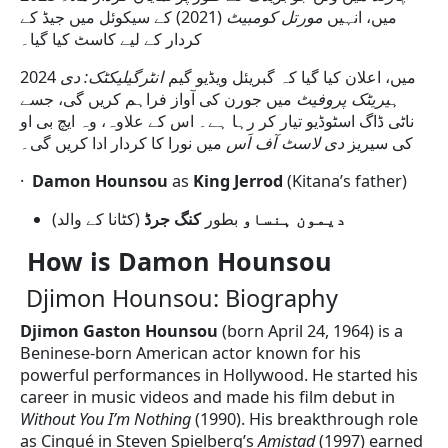
میں، انہیں
مورتل کومبیٹ
(2021) کے سیکوئل میں جیڈ کے
کردار کے لیے کاسٹ کیا گیا۔
2024 میں، اعلان کیا گیا کہ گبریئل ویڈیو گیم
انٹرگیلیکٹک: دی
ہیریٹک پروفیٹ
میں جورن کی آواز فراہم کریں گی، جسے
ناٹی ڈاگ اسٹوڈیو تیار کر رہا ہے۔ اس کے علاوہ، وہ ایچ بی او
کی سیریز
دی لاسٹ آف اَس
میں نورا کا کردار ادا کریں گی۔
·
Damon Hounsou
as
King Jerrod
(Kitana’s father)
دیمون ہنساو
بطور
کنگ جرڈ
(کٹانا کے والد)
How is
Damon Hounsou
Djimon Hounsou: Biography
Djimon Gaston Hounsou
(born April 24, 1964) is a
Beninese-born American actor known for his
powerful performances in Hollywood. He started his
career in music videos and made his film debut in
Without You I’m Nothing
(1990). His breakthrough role
as Cinqué in Steven Spielberg’s
Amistad
(1997) earned