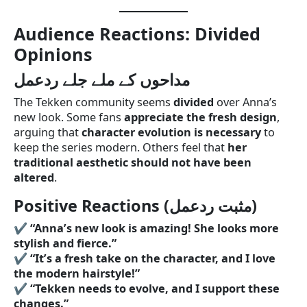
Audience Reactions: Divided
Opinions
مداحوں کے ملے جلے ردعمل
The Tekken community seems
divided
over Anna’s
new look. Some fans
appreciate the fresh design
,
arguing that
character evolution is necessary
to
keep the series modern. Others feel that
her
traditional aesthetic should not have been
altered
.
Positive Reactions (مثبت ردعمل)
✔
“Anna’s new look is amazing! She looks more
stylish and fierce.”
✔
“It’s a fresh take on the character, and I love
the modern hairstyle!”
✔
“Tekken needs to evolve, and I support these
changes.”