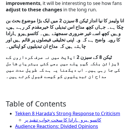
improvements
, it will be interesting to see how fans
adjust to these changes
in the long run.
انا ولیمز کا نیا انداز ٹیکن 8 سیزن 2 میں ایک بڑا موضوع بحث بن
چکا ہے۔ جہاں کچھ مداح اس تبدیلی کا خیرمقدم کر رہے ہیں،
وہیں کچھ اسے غیر ضروری سمجھتے ہیں۔ کاتسوہیرو ہارادا
کا رویہ واضح ہے کہ وہ اپنی تخلیقی فیصلوں پر قائم ہیں اور
چاہتے ہیں کہ مداح ان تبدیلیوں کو اپنائیں۔
ٹیکن 8 کے سیزن 2 اپڈیٹ میں نہ صرف کرداروں کے
ڈیزائن بلکہ گیم پلے میں بھی کئی بہتریاں شامل
کی جا رہی ہیں۔ اب دیکھنا یہ ہے کہ طویل مدت میں
مداح ان تبدیلیوں کو کیسے قبول کرتے ہیں۔
Table of Contents
Tekken 8 Harada’s Strong Response to Criticism
کاتسوہیرو ہارادا کا سخت جواب تنقید پر
Audience Reactions: Divided Opinions