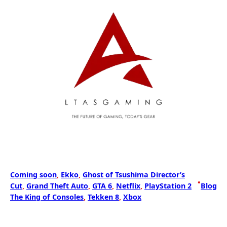
Coming soon
, 
Ekko
, 
Ghost of Tsushima Director’s
•
Cut
, 
Grand Theft Auto
, 
GTA 6
, 
Netflix
, 
PlayStation 2
Blog
The King of Consoles
, 
Tekken 8
, 
Xbox