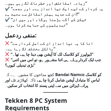
زیادہ اسٹائلش اور خطرناک لگ رہی ہیں۔”
✔
“یہ کردار کے لیے ایک نیا انداز ہے، اور مجھے
ان کے جدید ہیئر اسٹائل سے محبت ہے!”
✔
“ٹیکن کو آگے بڑھنا ہوگا، اور میں ان
تبدیلیوں کی حمایت کرتا ہوں۔”
منفی ردعمل:
“انا کا یہ نیا انداز ان کے اصل کردار سے
بالکل مختلف لگ رہا ہے۔”
“ڈیولپرز کو کلاسک لک کا آپشن بھی دینا چاہیے تھا۔”
“جب ایک کردار پہلے ہی اتنا مشہور ہو، تو اس میں اتنی
بڑی تبدیلی کیوں؟”
Bandai Namco کو کلاسک
کچھ مداحوں کا مشورہ ہے کہ
لباس کا متبادل آپشن شامل کرنا چاہیے
تاکہ کھلاڑی
نئے اور
پرانے ڈیزائن میں سے اپنی پسند کا انتخاب کر سکیں
۔
Tekken 8 PC System
Requirements