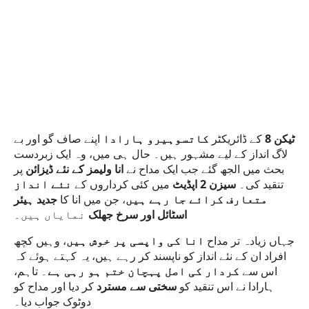
ٹیکن 8
کے ڈائریکٹر
کاتسوہیرو ہارادا
اپنے صاف گو اور بے
لاگ انداز کے لیے مشہور ہیں۔ حال ہی میں، وہ ایک زبردست
بحث میں الجھ گئے جب ایک مداح نے
انا ولیمز کے نئے ڈیزائن
پر
تنقید کی۔
سیزن 2 اپڈیٹ
میں کئی کرداروں کے
نئے انداز
متعارف کرائے جا رہے ہیں
، جن میں انا کا
جدید ہیئر
اسٹائل اور سرخ جھلک
نمایاں ہیں۔
جہاں زیادہ تر مداح
انا کی واپسی پر خوش ہیں
، وہیں کچھ
افراد ان کے نئے انداز کو ناپسند کر رہے ہیں، یہ کہتے ہوئے کہ
اس سے
کردار کی اصل پہچان ختم ہو رہی ہے
۔ تاہم،
ہارادا نے اس تنقید کو
سختی سے مسترد
کر دیا اور مداح کو
دوٹوک جواب دیا۔