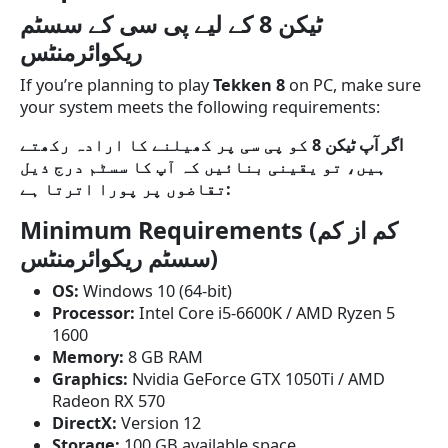
ٹیکن 8 کے لیے پی سی کے سسٹم
ریکوائرمنٹس
If you’re planning to play
Tekken 8
on PC, make sure
your system meets the following requirements:
اگر آپ ٹیکن 8 کو پی سی پر کھیلنے کا ارادہ رکھتے
ہیں، تو یقینی بنائیں کہ آپ کا سسٹم درج ذیل
تقاضوں پر پورا اترتا ہے:
Minimum Requirements (کم از کم
سسٹم ریکوائرمنٹس)
OS:
Windows 10 (64-bit)
Processor:
Intel Core i5-6600K / AMD Ryzen 5
1600
Memory:
8 GB RAM
Graphics:
Nvidia GeForce GTX 1050Ti / AMD
Radeon RX 570
DirectX:
Version 12
Storage:
100 GB available space